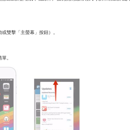
滑動或雙擊「主螢幕」按鈕）。
。
清單。