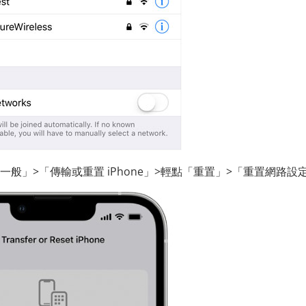
一般」>「傳輸或重置 iPhone」>輕點「重置」>「重置網路設