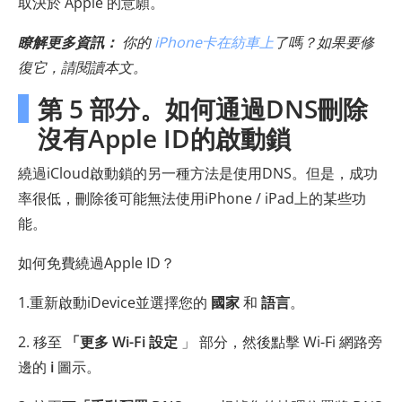
取決於 Apple 的意願。
瞭解更多資訊：
你的
iPhone卡在紡車上
了嗎？如果要修
復它，請閱讀本文。
第 5 部分。如何通過DNS刪除
沒有Apple ID的啟動鎖
繞過iCloud啟動鎖的另一種方法是使用DNS。但是，成功
率很低，刪除後可能無法使用iPhone / iPad上的某些功
能。
如何免費繞過Apple ID？
1.重新啟動iDevice並選擇您的
國家
和
語言
。
2. 移至
「更多 Wi-Fi 設定
」 部分，然後點擊 Wi-Fi 網路旁
邊的
i
圖示。