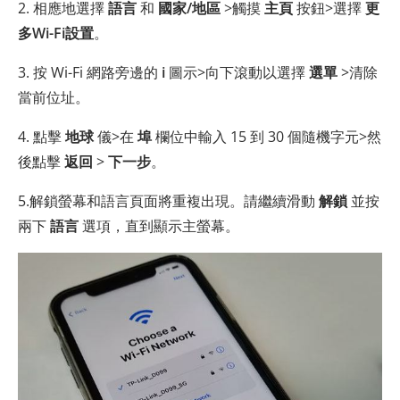
2. 相應地選擇
語言
和
國家/地區
>觸摸
主頁
按鈕>選擇
更
多Wi-Fi設置
。
3. 按 Wi-Fi 網路旁邊的
i
圖示>向下滾動以選擇
選單
>清除
當前位址。
4. 點擊
地球
儀>在
埠
欄位中輸入 15 到 30 個隨機字元>然
後點擊
返回
>
下一步
。
5.解鎖螢幕和語言頁面將重複出現。請繼續滑動
解鎖
並按
兩下
語言
選項，直到顯示主螢幕。