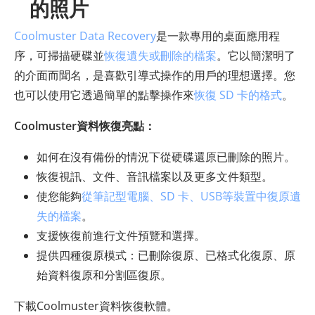
的照片
Coolmuster Data Recovery
是一款專用的桌面應用程
序，可掃描硬碟並
恢復遺失或刪除的檔案
。它以簡潔明了
的介面而聞名，是喜歡引導式操作的用戶的理想選擇。您
也可以使用它透過簡單的點擊操作來
恢復 SD 卡的格式
。
Coolmuster資料恢復亮點：
如何在沒有備份的情況下從硬碟還原已刪除的照片。
恢復視訊、文件、音訊檔案以及更多文件類型。
使您能夠
從筆記型電腦、SD 卡、USB等裝置中復原遺
失的檔案
。
支援恢復前進行文件預覽和選擇。
提供四種復原模式：已刪除復原、已格式化復原、原
始資料復原和分割區復原。
下載Coolmuster資料恢復軟體。