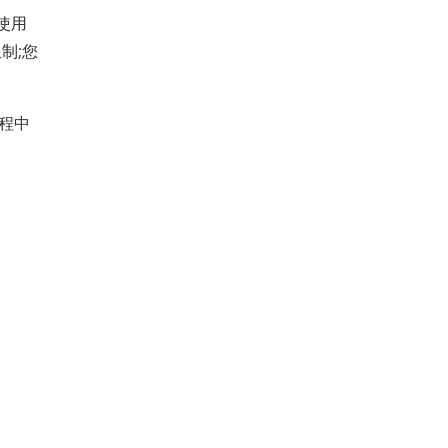
使用
制;您
過程中