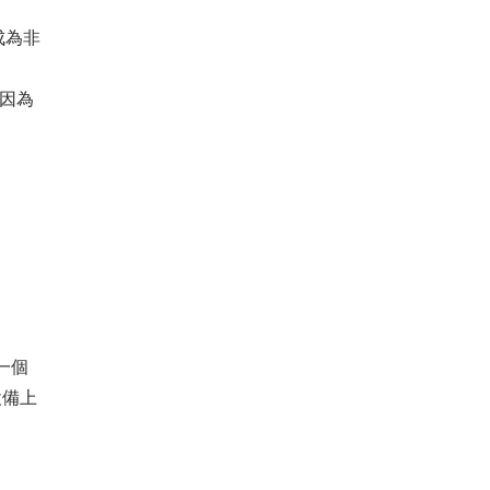
成為非
，因為
一個
設備上