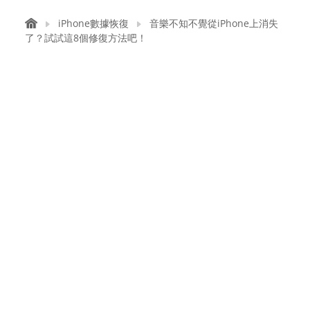
iPhone數據恢復
音樂不知不覺從iPhone上消失
了？試試這8個修復方法吧！