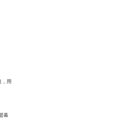
後，用
螢幕
。