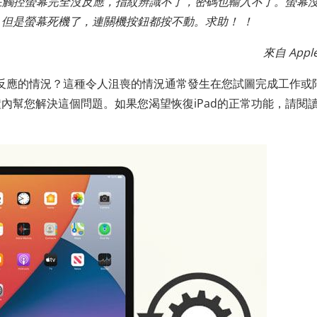
現在觸控螢幕完全沒反應，指紋辨識不了，密碼也輸入不了。螢幕
但是螢幕死機了，連關機按鈕都按不動。求助！ ！
來自 Appl
/無反應的情況？這種令人沮喪的情況通常發生在您試圖完成工作或
內幫您解決這個問題。如果您渴望恢復iPad的正常功能，請閱