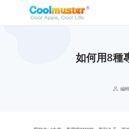
如何用8種
編