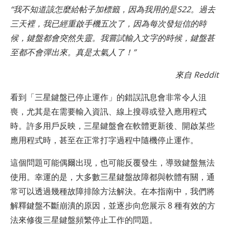
“我不知道該怎麼給帖子加標籤，因為我用的是S22。過去
三天裡，我已經重啟手機五次了，因為每次發短信的時
候，鍵盤都會突然失靈。我嘗試輸入文字的時候，鍵盤甚
至都不會彈出來。真是太氣人了！”
來自 Reddit
看到「三星鍵盤已停止運作」的錯誤訊息會非常令人沮
喪，尤其是在需要輸入資訊、線上搜尋或登入應用程式
時。許多用戶反映，三星鍵盤會在軟體更新後、開啟某些
應用程式時，甚至在正常打字過程中隨機停止運作。
這個問題可能偶爾出現，也可能反覆發生，導致鍵盤無法
使用。幸運的是，大多數三星鍵盤故障都與軟體有關，通
常可以透過幾種故障排除方法解決。在本指南中，我們將
解釋鍵盤不斷崩潰的原因，並逐步向您展示 8 種有效的方
法來修復三星鍵盤頻繁停止工作的問題。