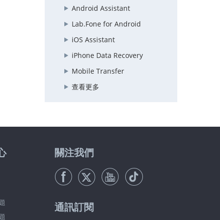
Android Assistant
Lab.Fone for Android
iOS Assistant
iPhone Data Recovery
Mobile Transfer
查看更多
心
關注我們
題
通訊訂閱
題