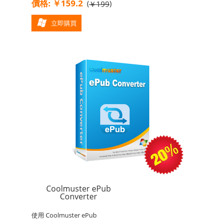
價格: ￥159.2
(
)
￥199
立即購買
Coolmuster ePub
Converter
使用 Coolmuster ePub